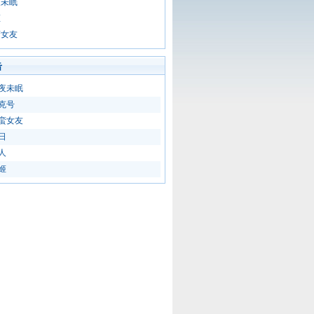
夜未眠
姬
蛮女友
击
夜未眠
克号
蛮女友
日
人
姬