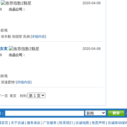
2020-04-08
008
出品公司：
台影视
：
张丰毅 张国荣 巩俐 [
详细内容
]
女友
2020-04-08
008
出品公司：
韩影视
：
浪漫爱情! [
详细内容
]
 下一页 尾页 转到:
索：
诚首页
|
关于吉诚
|
服务条款
|
广告服务
|
联系我们
|
吉诚地图
|
免责声明
|
吉诚移动端W