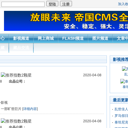
加入
：
中心
影视频道
网上商城
FLASH频道
图片频道
文章
收藏
藏品交流
影视推
乱
2020-04-08
008
出品公司：
泰
最后更
外影视
：
一部旷世巨片 [
详细内容
]
乱世佳
罗马假
2020-04-08
泰坦尼
008
出品公司：