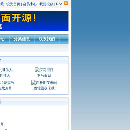
收藏
|
设为首页
|
会员中心
|
我要投稿
|
RSS
中心
分类信息
联系我们
荐
世佳人
罗马假日
坦尼克号
西雅图夜未眠
新
人
日
克号