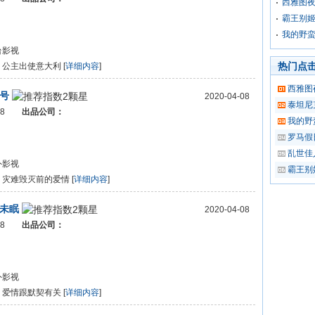
西雅图
霸王别
我的野
台影视
热门点
：
公主出使意大利 [
详细内容
]
西雅图
号
2020-04-08
泰坦尼
008
出品公司：
我的野
罗马假
乱世佳
外影视
霸王别
：
灾难毁灭前的爱情 [
详细内容
]
未眠
2020-04-08
008
出品公司：
外影视
：
爱情跟默契有关 [
详细内容
]