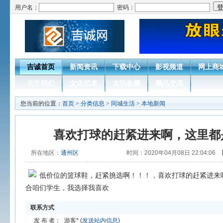
用户名：
密码：
吉诚首页
新闻资讯
下载中心
影视频道
网上商
关于我们
文化艺术
古玩收藏
藏品交流
您当前的位置：
首页
>
分类信息
>
同城生活
>
本地新闻
喜欢打球的赶紧进来啊，这里都
所在地区：
通州区
时间：2020年04月08日 22:04:06 
低价位的篮球鞋，赶紧挑选啊！！！，喜欢打球的赶紧进来
合咱们学生，我选择我喜欢
联系方式
发 布 者：
游客* (
发送站内信息
)