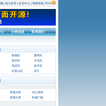
收藏
|
设为首页
|
会员中心
|
我要投稿
|
RSS
中心
分类信息
联系我们
航
西城区
通州区
宣武区
大兴区
海淀区
昌平区
石景山区
其它
航
房屋出租
办公用房
房屋出售
旺铺门面