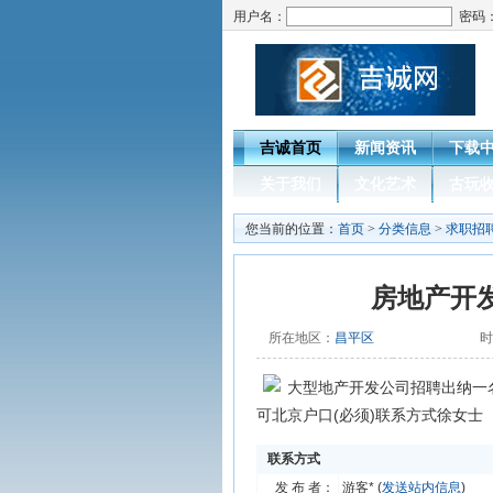
用户名：
密码
吉诚首页
新闻资讯
下载
关于我们
文化艺术
古玩
您当前的位置：
首页
>
分类信息
>
求职招
房地产开
所在地区：
昌平区
时
大型地产开发公司招聘出纳一名
可北京户口(必须)联系方式徐女士
联系方式
发 布 者：
游客* (
发送站内信息
)