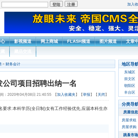
加入
：
中心
影视频道
网上商城
FLASH频道
图片频道
文章
收藏
藏品交流
地区导
聘
>
财务会计
东城区
崇文区
发公司项目招聘出纳一名
朝阳区
丰台区
间：2020年04月08日 21:40:55 【
加入收藏夹
】【
举报
】【
关闭
】
分类导
要求:本科学历(全日制)女有工作经验优先,应届本科生亦
房屋信息
房屋求租
房屋求购
跳蚤市场