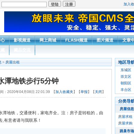
加入
：
中心
影视频道
网上商城
FLASH频道
图片频道
文章
收藏
藏品交流
地区导
息
>
房屋出租
东城区
崇文区
水潭地铁步行5分钟
朝阳区
丰台区
间：2020年04月08日 22:01:39 【
加入收藏夹
】【
举报
】【
关闭
】
分类导
房屋信息
水潭地铁，交通便利，家电齐全。注：房子是转租的，由
房屋求租
去,有意者请与我联系！
房屋求购
跳蚤市场