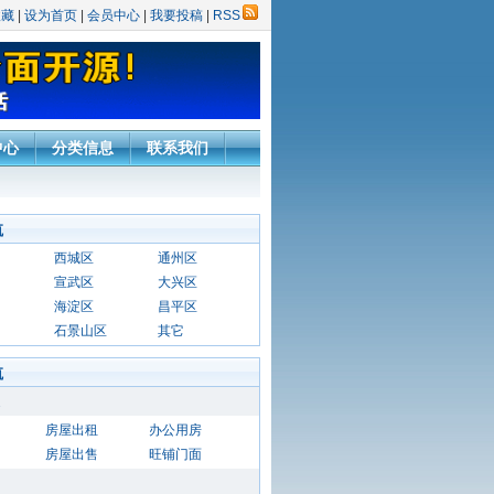
收藏
|
设为首页
|
会员中心
|
我要投稿
|
RSS
中心
分类信息
联系我们
航
西城区
通州区
宣武区
大兴区
海淀区
昌平区
石景山区
其它
航
房屋出租
办公用房
房屋出售
旺铺门面