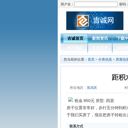
用户名：
密码
吉诚首页
新闻资讯
下载
关于我们
文化艺术
古玩
您当前的位置：
首页
>
分类信息
>
房屋信
距积
所在地区：
宣武区
时
租金:850元 房型: 四居
房子位置非常好，步行五分钟到积
于我们买房了，现在把房子转租出
联系方式