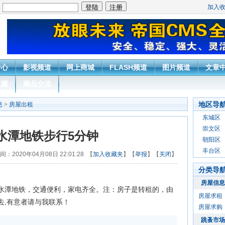
加入
：
中心
影视频道
网上商城
FLASH频道
图片频道
文章
收藏
藏品交流
地区导
息
>
房屋出租
东城区
崇文区
水潭地铁步行5分钟
朝阳区
丰台区
间：2020年04月08日 22:01:28 【
加入收藏夹
】【
举报
】【
关闭
】
分类导
房屋信息
水潭地铁，交通便利，家电齐全。注：房子是转租的，由
房屋求租
去,有意者请与我联系！
房屋求购
跳蚤市场