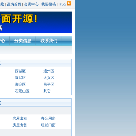
收藏
|
设为首页
|
会员中心
|
我要投稿
|
RSS
中心
分类信息
联系我们
航
西城区
通州区
宣武区
大兴区
海淀区
昌平区
石景山区
其它
航
房屋出租
办公用房
房屋出售
旺铺门面