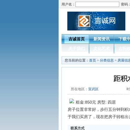
用户名：
密码
吉诚首页
新闻资讯
下载
关于我们
文化艺术
古玩
您当前的位置：
首页
>
分类信息
>
房屋信
距积
所在地区：
宣武区
时
租金:850元 房型: 四居
房子位置非常好，步行五分钟到积
于我们买房了，现在把房子转租出
联系方式