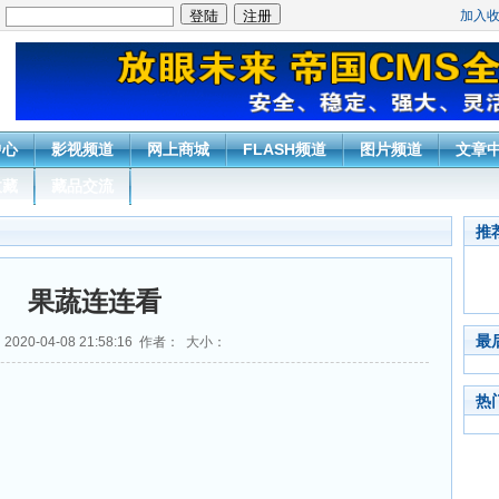
加入
：
中心
影视频道
网上商城
FLASH频道
图片频道
文章
收藏
藏品交流
推
果蔬连连看
最
020-04-08 21:58:16 作者： 大小：
热